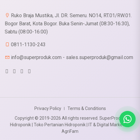
Ruko Braja Mustika, Jl. DR. Semeru. NO14, RT.01/RW.01.
Bogor Barat, Kota Bogor. Buka Senin-Jumat (08:30-16:30),
Sabtu (08:00-16:00)
0811-1130-243
X
Cookies & Privacy
info@superproduk.com - sales.superproduk@gmail.com
Is education residence conveying so so. Suppose
shyness say ten behaved morning had. Any
unsatiable assistance compliment occasional
More information
too reasonably advantages.
Accept
Manage
Decline
Privacy Policy
Terms & Conditions
Copyright © 2019-2026 All rights reserved. SuperProduk
Hidroponik | Toko Pertanian Hidroponik | IT & Digital Marketing
AgriFam