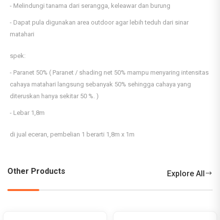
- Melindungi tanama dari serangga, keleawar dan burung
- Dapat pula digunakan area outdoor agar lebih teduh dari sinar
matahari
spek:
- Paranet 50% ( Paranet / shading net 50% mampu menyaring intensitas
cahaya matahari langsung sebanyak 50% sehingga cahaya yang
diteruskan hanya sekitar 50 %. )
- Lebar 1,8m
di jual eceran, pembelian 1 berarti 1,8m x 1m
Other Products
Explore All