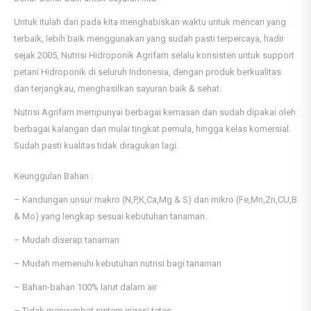
Untuk itulah dari pada kita menghabiskan waktu untuk mencari yang
terbaik, lebih baik menggunakan yang sudah pasti terpercaya, hadir
sejak 2005, Nutrisi Hidroponik Agrifam selalu konsisten untuk support
petani Hidroponik di seluruh Indonesia, dengan produk berkualitas
dan terjangkau, menghasilkan sayuran baik & sehat.
Nutrisi Agrifam mempunyai berbagai kemasan dan sudah dipakai oleh
berbagai kalangan dari mulai tingkat pemula, hingga kelas komersial.
Sudah pasti kualitas tidak diragukan lagi.
Keunggulan Bahan :
– Kandungan unsur makro (N,P,K,Ca,Mg & S) dan mikro (Fe,Mn,Zn,CU,B
& Mo) yang lengkap sesuai kebutuhan tanaman.
– Mudah diserap tanaman
– Mudah memenuhi kebutuhan nutrisi bagi tanaman
– Bahan-bahan 100% larut dalam air
– Tidak menyumbat sistem irigasi tetes