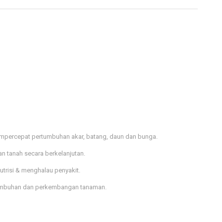
empercepat pertumbuhan akar, batang, daun dan bunga.
n tanah secara berkelanjutan.
risi & menghalau penyakit.
tumbuhan dan perkembangan tanaman.