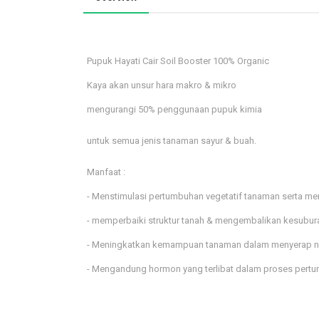
Pupuk Hayati Cair Soil Booster 100% Organic
Kaya akan unsur hara makro & mikro
mengurangi 50% penggunaan pupuk kimia
untuk semua jenis tanaman sayur & buah.
Manfaat :
- Menstimulasi pertumbuhan vegetatif tanaman serta m
- memperbaiki struktur tanah & mengembalikan kesubura
- Meningkatkan kemampuan tanaman dalam menyerap nut
- Mengandung hormon yang terlibat dalam proses per