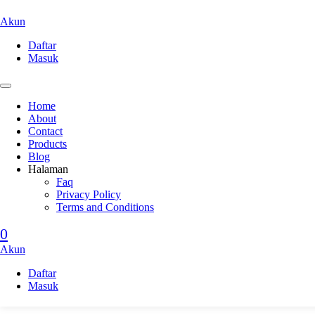
Akun
Daftar
Masuk
Home
About
Contact
Products
Blog
Halaman
Faq
Privacy Policy
Terms and Conditions
0
Akun
Daftar
Masuk