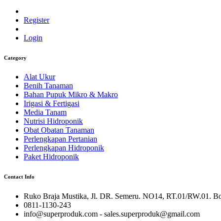
Register
Login
Category
Alat Ukur
Benih Tanaman
Bahan Pupuk Mikro & Makro
Irigasi & Fertigasi
Media Tanam
Nutrisi Hidroponik
Obat Obatan Tanaman
Perlengkapan Pertanian
Perlengkapan Hidroponik
Paket Hidroponik
Contact Info
Ruko Braja Mustika, Jl. DR. Semeru. NO14, RT.01/RW.01. Bog
0811-1130-243
info@superproduk.com - sales.superproduk@gmail.com