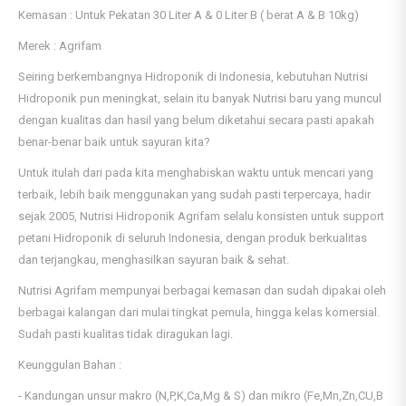
Kemasan : Untuk Pekatan 30 Liter A & 0 Liter B ( berat A & B 10kg)
Merek : Agrifam
Seiring berkembangnya Hidroponik di Indonesia, kebutuhan Nutrisi
Hidroponik pun meningkat, selain itu banyak Nutrisi baru yang muncul
dengan kualitas dan hasil yang belum diketahui secara pasti apakah
benar-benar baik untuk sayuran kita?
Untuk itulah dari pada kita menghabiskan waktu untuk mencari yang
terbaik, lebih baik menggunakan yang sudah pasti terpercaya, hadir
sejak 2005, Nutrisi Hidroponik Agrifam selalu konsisten untuk support
petani Hidroponik di seluruh Indonesia, dengan produk berkualitas
dan terjangkau, menghasilkan sayuran baik & sehat.
Nutrisi Agrifam mempunyai berbagai kemasan dan sudah dipakai oleh
berbagai kalangan dari mulai tingkat pemula, hingga kelas komersial.
Sudah pasti kualitas tidak diragukan lagi.
Keunggulan Bahan :
- Kandungan unsur makro (N,P,K,Ca,Mg & S) dan mikro (Fe,Mn,Zn,CU,B