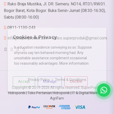
Ruko Braja Mustika, Jl. DR. Semeru. NO14, RT.01/RW.01.
Bogor Barat, Kota Bogor. Buka Senin-Jumat (08:30-16:30),
Sabtu (08:00-16:00)
0811-1130-243
X
Cookies & Privacy
info@superproduk.com - sales.superproduk@gmail.com
Is education residence conveying so so. Suppose
shyness say ten behaved morning had. Any
unsatiable assistance compliment occasional
More information
too reasonably advantages.
Privacy Policy
Terms & Conditions
Accept
Manage
Decline
Copyright © 2019-2026 All rights reserved. SuperProduk
Hidroponik | Toko Pertanian Hidroponik | IT & Digital Marketing
AgriFam