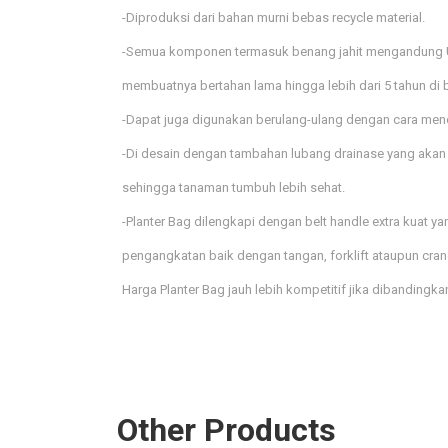
-Diproduksi dari bahan murni bebas recycle material.
-Semua komponen termasuk benang jahit mengandung UV
membuatnya bertahan lama hingga lebih dari 5 tahun di 
-Dapat juga digunakan berulang-ulang dengan cara menc
-Di desain dengan tambahan lubang drainase yang akan 
sehingga tanaman tumbuh lebih sehat.
-Planter Bag dilengkapi dengan belt handle extra kua
pengangkatan baik dengan tangan, forklift ataupun cran
Harga Planter Bag jauh lebih kompetitif jika dibandingk
Other Products