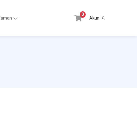
0
laman
Akun